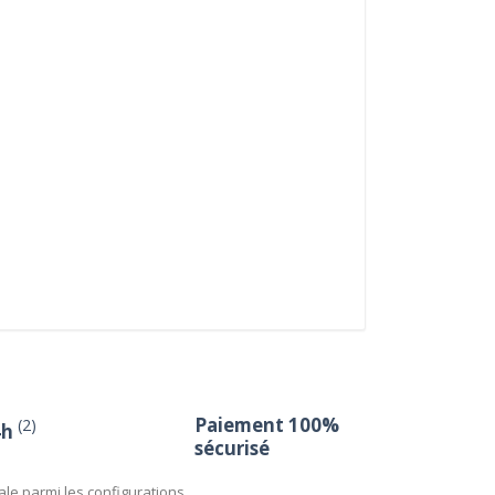
Paiement 100%
(2)
4h
sécurisé
ale parmi les configurations