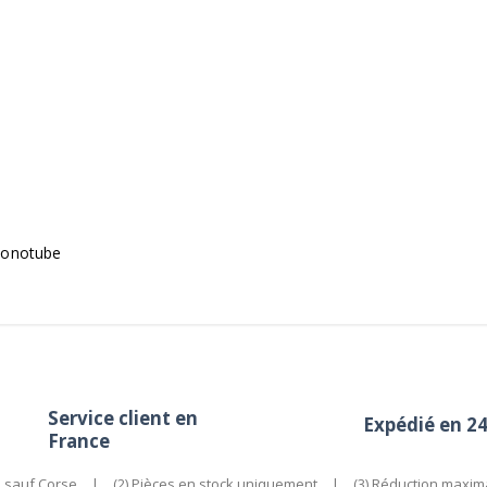
 monotube
Service client en
Expédié en 2
France
e sauf Corse
|
(2) Pièces en stock uniquement
|
(3) Réduction maxim