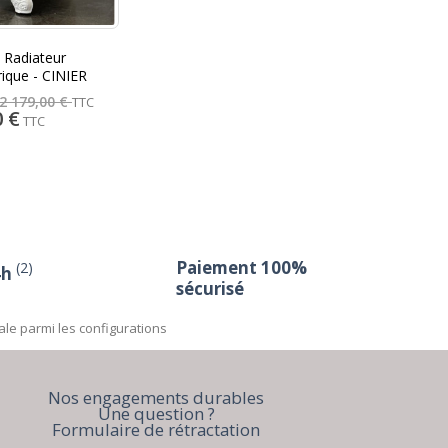
 Radiateur
rique - CINIER
2 179,00 €
TTC
0 €
TTC
Paiement 100%
(2)
4h
sécurisé
ale parmi les configurations
Nos engagements durables
Une question ?
Formulaire de rétractation