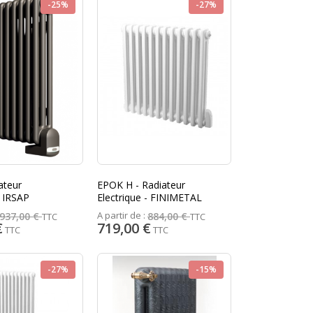
-25%
-27%
EPOK H - Radiateur
- IRSAP
Electrique - FINIMETAL
A partir de :
937,00 €
884,00 €
TTC
TTC
€
719,00 €
TTC
TTC
-27%
-15%