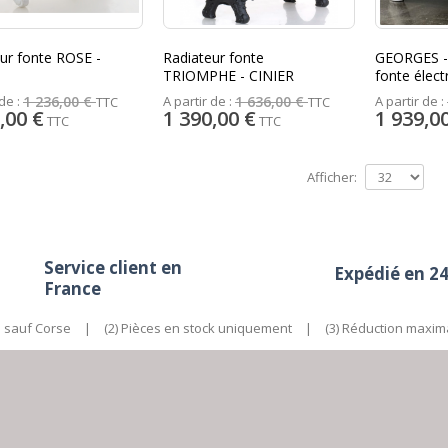
ur fonte ROSE -
Radiateur fonte
GEORGES -
TRIOMPHE - CINIER
fonte élect
de :
A partir de :
A partir de :
1 236,00 €
1 636,00 €
TTC
TTC
,00 €
1 390,00 €
1 939,0
TTC
TTC
Afficher:
Service client en
Expédié en 2
France
e sauf Corse
|
(2) Pièces en stock uniquement
|
(3) Réduction maxim