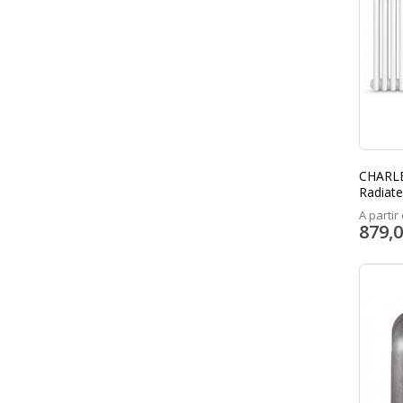
CHARL
Radiate
ZEHND
A partir 
879,0