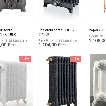
ur fonte
Radiateur fonte LOFT -
PAJAK - T
 - CINIER
CINIER
A partir de :
1 108,0
de :
A partir de :
1 154,00 €
1 154,00 €
TTC
TTC
,00 €
1 104,00 €
TTC
TTC
-15%
-15%