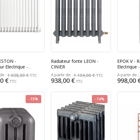
ESTON -
Radiateur fonte LEON -
EPOK V - R
ur Electrique -
CINIER
Electrique
ER
de :
A partir de :
A partir de :
1 038,00 €
1 104,00 €
TTC
TTC
0 €
938,00 €
998,00 
TTC
TTC
-15%
-14%