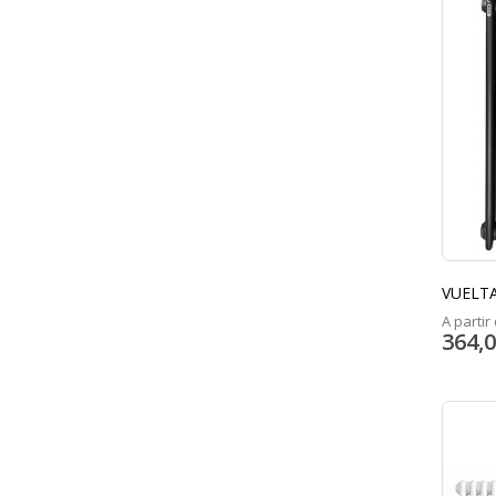
VUELTA
A partir 
364,0