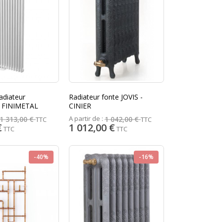
adiateur
Radiateur fonte JOVIS -
 - FINIMETAL
CINIER
A partir de :
1 313,00 €
1 042,00 €
TTC
TTC
€
1 012,00 €
TTC
TTC
-40%
-16%