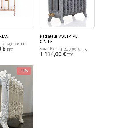
ERMA
Radiateur VOLTAIRE -
CINIER
1 834,00 €
TTC
0 €
A partir de :
1 220,00 €
TTC
TTC
1 114,00 €
TTC
-11%