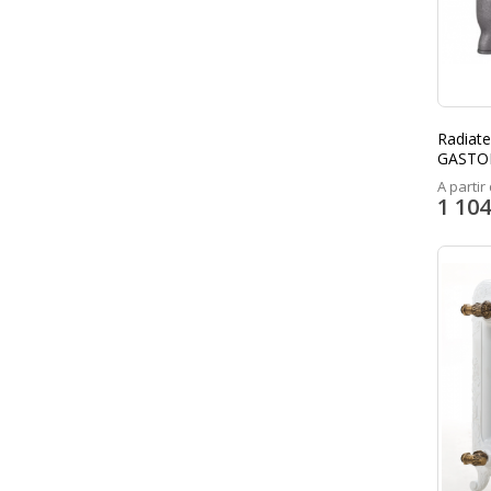
Radiate
GASTON
A partir 
1 104