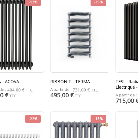
-12%
-39%
 - ACOVA
RIBBON T - TERMA
TESI - Radiateur
Electrique 
de :
A partir de :
404,00 €
731,00 €
TTC
TTC
0 €
495,00 €
A partir de :
TTC
TTC
715,00 
-22%
-15%