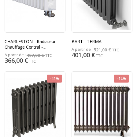
CHARLESTON - Radiateur
BART - TERMA
Chauffage Central -
A partir de :
521,00 €
TTC
ZEHNDER
401,00 €
A partir de :
407,00 €
TTC
TTC
366,00 €
TTC
-41%
-12%