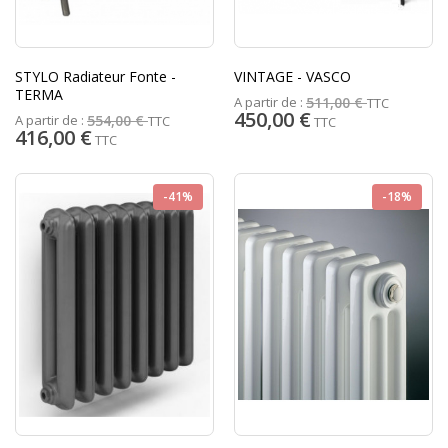
STYLO Radiateur Fonte -
VINTAGE - VASCO
TERMA
A partir de :
511,00 €
TTC
450,00 €
A partir de :
554,00 €
TTC
TTC
416,00 €
TTC
-41%
-18%