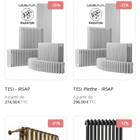
-25%
-25%
TESI - IRSAP
TESI Plinthe - IRSAP
A partir de :
A partir de :
274,00 €
TTC
296,00 €
TTC
-41%
-12%