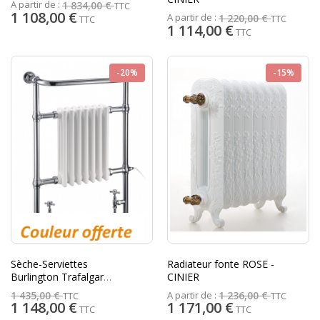
A partir de :
1 834,00 €
TTC
1 108,00 €
A partir de :
1 220,00 €
TTC
TTC
1 114,00 €
TTC
-20%
-15%
Sèche-Serviettes
Radiateur fonte ROSE -
Burlington Trafalgar
CINIER
Chrome 475W
A partir de :
1 435,00 €
1 236,00 €
TTC
TTC
1 148,00 €
1 171,00 €
TTC
TTC