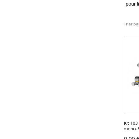
pour f
Trier pa
Kit 103
mono-B
0,00 