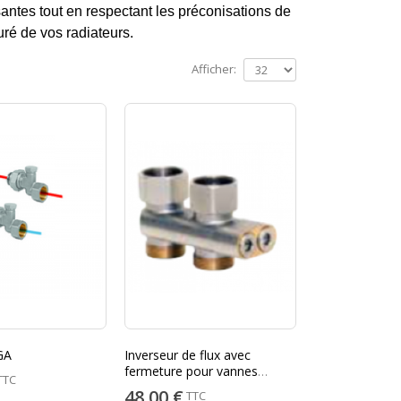
santes tout en respectant les préconisations de
ré de vos radiateurs.
Afficher:
GA
Inverseur de flux avec
fermeture pour vannes
TTC
JAGA PRO
48,00 €
TTC