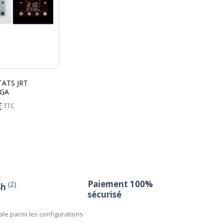
ATS JRT
AGA
€
TTC
Paiement 100%
(2)
4h
sécurisé
ale parmi les configurations