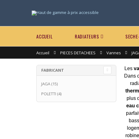
ACCUEIL
RADIATEURS
SECHE
Accueil
PIECES DETACHEES
Vannes
JAG
Les
v
FABRICANT
Dans c
rad
JAGA
(15)
therm
POLETTI
(4)
plus 
eau 
parfa
bass
logem
robine