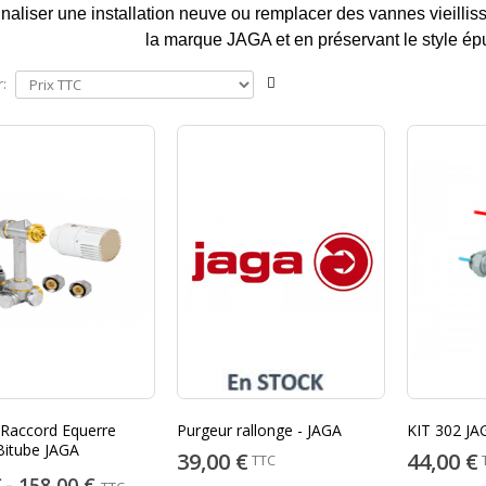
inaliser une installation neuve ou remplacer des vannes vieillis
la marque JAGA et en préservant le style épu
r:
 Raccord Equerre
Purgeur rallonge - JAGA
KIT 302 JA
itube JAGA
39,00 €
44,00 €
TTC
€
158,00 €