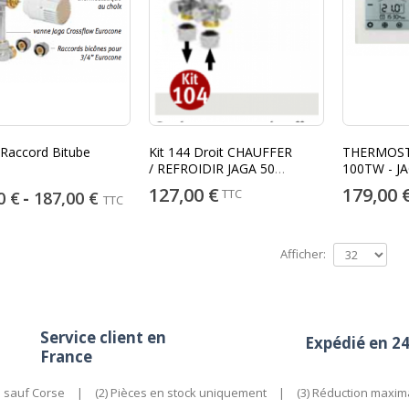
 Raccord Bitube
Kit 144 Droit CHAUFFER
THERMOST
/ REFROIDIR JAGA 50
100TW - J
mm Universelle
127,00 €
179,00 
TTC
0 €
187,00 €
TTC
Afficher:
Service client en
Expédié en 2
France
e sauf Corse
|
(2) Pièces en stock uniquement
|
(3) Réduction maxim