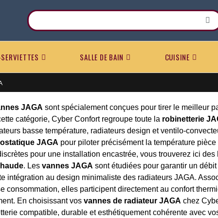
-SERVIETTES
SALLE DE BAIN
CUISINE
A
annes JAGA
sont spécialement conçues pour tirer le meilleur pa
ette catégorie, Cyber Confort regroupe toute la
robinetterie J
iateurs basse température, radiateurs design et ventilo-convec
ostatique JAGA
pour piloter précisément la température pièce
discrètes pour une installation encastrée, vous trouverez ici de
chaude
. Les
vannes JAGA
sont étudiées pour garantir un débit
ite intégration au design minimaliste des radiateurs JAGA. Assoc
e consommation, elles participent directement au confort thermi
ent. En choisissant vos
vannes de radiateur JAGA
chez Cyber
tterie compatible, durable et esthétiquement cohérente avec vos