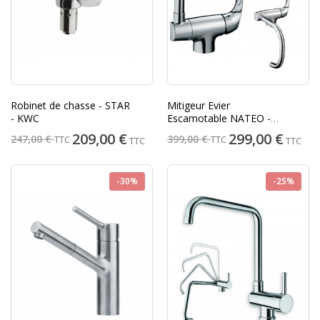
Robinet de chasse - STAR
Mitigeur Evier
- KWC
Escamotable NATEO -
JACOB DELAFON
209,00 €
299,00 €
247,00 €
399,00 €
TTC
TTC
TTC
TTC
-30%
-25%