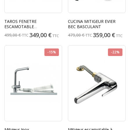
TAROS FENETRE
CUCINA MITIGEUR EVIER
ESCAMOTABLE
BEC BASCULANT
DOUCHETTE - FRANKE
349,00 €
359,00 €
499,00 €
479,00 €
TTC
TTC
TTC
TTC
-15%
-22%
Mitigeur Inox
Mitigeur escamotable à