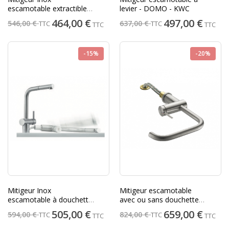
escamotable extractible
levier - DOMO - KWC
ATLAS NEO
464,00 €
497,00 €
546,00 €
637,00 €
TTC
TTC
TTC
TTC
-15%
-20%
Mitigeur Inox
Mitigeur escamotable
escamotable à douchette
avec ou sans douchette
monojet extractible
LIVELLO - KWC
505,00 €
659,00 €
594,00 €
824,00 €
TTC
TTC
TTC
TTC
ATLAS NEO