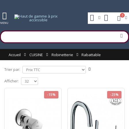
0
MENU
Accueil
CUISINE
Robinetterie
Rabattable
Trier par:
Afficher:
-15%
-25%