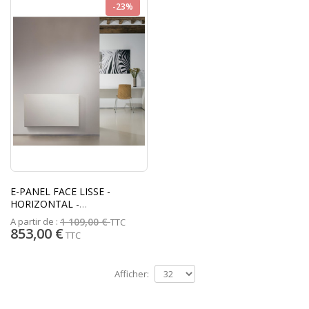
-23%
E-PANEL FACE LISSE -
HORIZONTAL -
ELECTRIQUE - VASCO
A partir de :
1 109,00 €
TTC
853,00 €
TTC
Afficher: