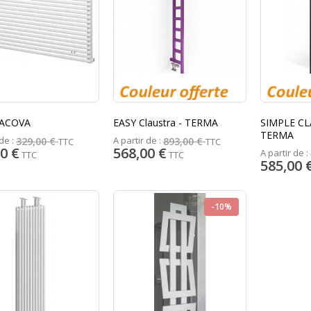
 ACOVA
EASY Claustra - TERMA
SIMPLE CL
TERMA
de :
A partir de :
329,00 €
893,00 €
TTC
TTC
0 €
568,00 €
A partir de :
TTC
TTC
585,00 
-10%