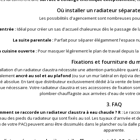
Où installer un radiateur séparate
Les possibilités d'agencement sont nombreuses pour 
'entrée :
Idéal pour créer un sas d'accueil chaleureux dès le passage de la
La suite parentale :
Parfait pour séparer élégamment l'espace nui
a cuisine ouverte :
Pour masquer légèrement le plan de travail depuis la 
Fixations et fourniture du m
tallation d'un radiateur claustra nécessite une attention particulière quant 
alement
ancré au sol et au plafond
(ou sur un mur latéral en épi) via de
ité absolue. En tant que distributeur exclusivement dédié à la vente de bien
ue nécessaire. Votre radiateur claustra et ses accessoires de fixation son
plombier-chauffagiste aux arrivées d'eau de votre cir
3. FAQ
mment se raccorde un radiateur claustra à eau chaude ?
R :
Le racco
eau des pieds du radiateur qui sont fixés au sol. Les tuyaux d'arrivée et
 de votre PAC) peuvent ainsi être dissimulés dans le plancher ou la dalle 
apparente.