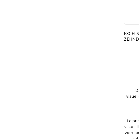
EXCELS
ZEHND
D
visuel
Le pri
visuel.
votre p
tu