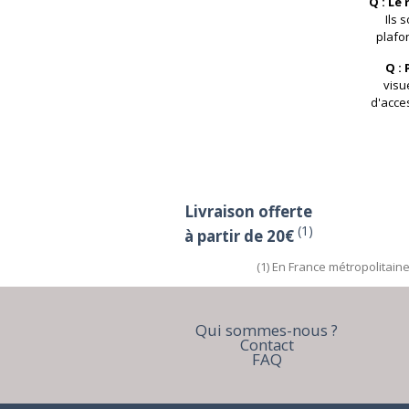
Q : Le
Ils 
plafon
Q :
visu
d'acce
Livraison offerte
(1)
à partir de 20€
(1) En France métropolitain
Qui sommes-nous ?
Contact
FAQ