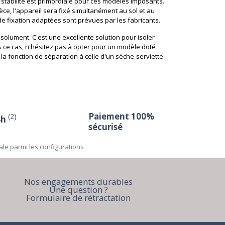
 stabilité est primordiale pour ces modèles imposants.
èce, l'appareil sera fixé simultanément au sol et au
 de fixation adaptées sont prévues par les fabricants.
solument. C'est une excellente solution pour isoler
ns ce cas, n'hésitez pas à opter pour un modèle doté
a fonction de séparation à celle d'un sèche-serviette
Paiement 100%
(2)
4h
sécurisé
ale parmi les configurations
Nos engagements durables
Une question ?
Formulaire de rétractation