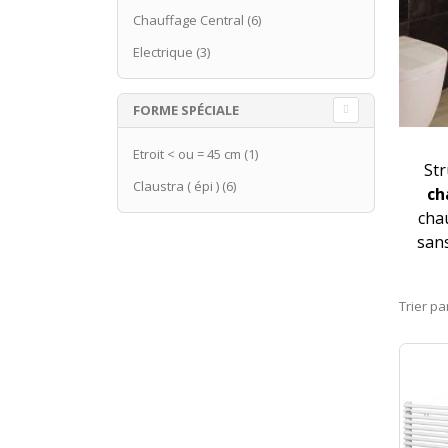
Chauffage Central
(6)
Electrique
(3)
FORME SPÉCIALE
Etroit < ou = 45 cm
(1)
Str
Claustra ( épi )
(6)
ch
cha
sans
Trier pa