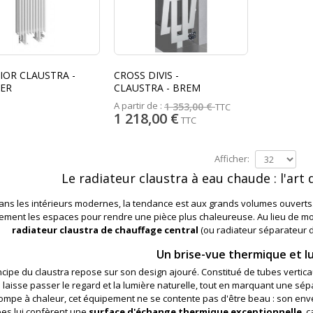
IOR CLAUSTRA -
CROSS DIVIS -
ER
CLAUSTRA - BREM
A partir de :
1 353,00 €
TTC
1 218,00 €
TTC
Afficher:
Le radiateur claustra à eau chaude : l'art
ans les intérieurs modernes, la tendance est aux grands volumes ouverts.
lement les espaces pour rendre une pièce plus chaleureuse. Au lieu de mont
radiateur claustra de chauffage central
(ou radiateur séparateur de
Un brise-vue thermique et 
ncipe du claustra repose sur son design ajouré. Constitué de tubes vertica
 Il laisse passer le regard et la lumière naturelle, tout en marquant une s
ompe à chaleur, cet équipement ne se contente pas d'être beau : son enve
bes lui confèrent une
surface d'échange thermique exceptionnelle
, 