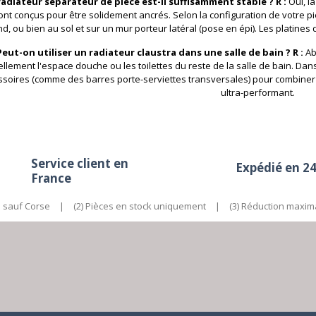
 radiateur séparateur de pièce est-il suffisamment stable ?
R :
Oui, la
sont conçus pour être solidement ancrés. Selon la configuration de votre pi
d, ou bien au sol et sur un mur porteur latéral (pose en épi). Les platines
 Peut-on utiliser un radiateur claustra dans une salle de bain ?
R :
Ab
ellement l'espace douche ou les toilettes du reste de la salle de bain. Da
ssoires (comme des barres porte-serviettes transversales) pour combiner l
ultra-performant.
Service client en
Expédié en 2
France
e sauf Corse
|
(2) Pièces en stock uniquement
|
(3) Réduction maxim