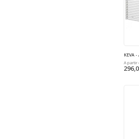
KEVA -
A partir 
296,0