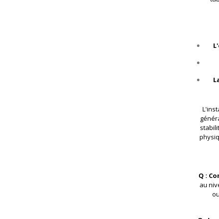
L
L
L'ins
génér
stabil
physiq
Q : Co
au niv
ou