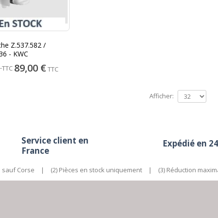
he Z.537.582 /
836 - KWC
89,00 €
€
TTC
TTC
Afficher:
Service client en
Expédié en 2
France
e sauf Corse
|
(2) Pièces en stock uniquement
|
(3) Réduction maxim