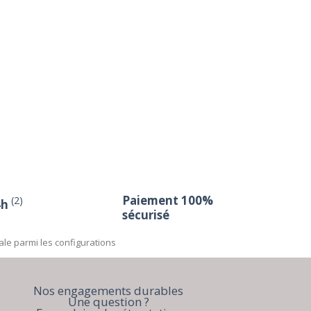
Paiement 100%
(2)
4h
sécurisé
ale parmi les configurations
Nos engagements durables
Une question ?