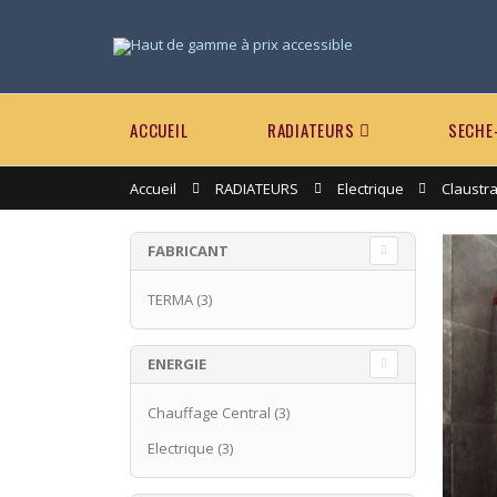
ACCUEIL
RADIATEURS
SECHE
Accueil
RADIATEURS
Electrique
Claustr
FABRICANT
TERMA
(3)
ENERGIE
Chauffage Central
(3)
Electrique
(3)