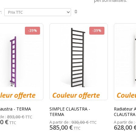
r:
-39%
-39%
laustra - TERMA
SIMPLE CLAUSTRA -
Radiateur
TERMA
CLAUSTRA
de :
893,00 €
TTC
0 €
A partir de :
A partir de :
930,00 €
TTC
TTC
585,00 €
628,00 
TTC