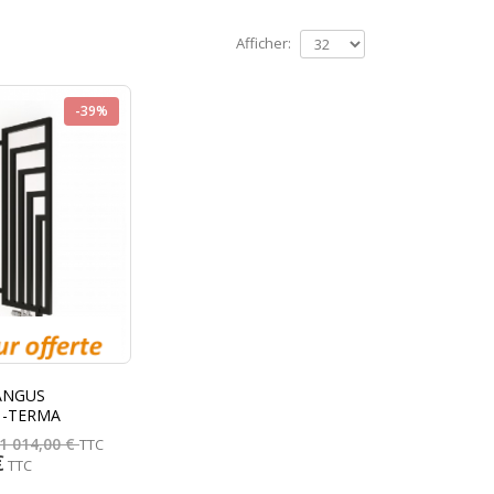
Afficher:
-39%
 ANGUS
 -TERMA
1 014,00 €
TTC
€
TTC