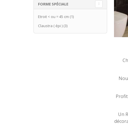
FORME SPÉCIALE
Etroit < ou = 45 cm
(1)
Claustra ( épi )
(3)
Ch
Nous
Profi
Un R
décora