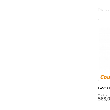
Trier pa
EASY C
A partir 
568,0