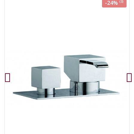
-24%
(3)