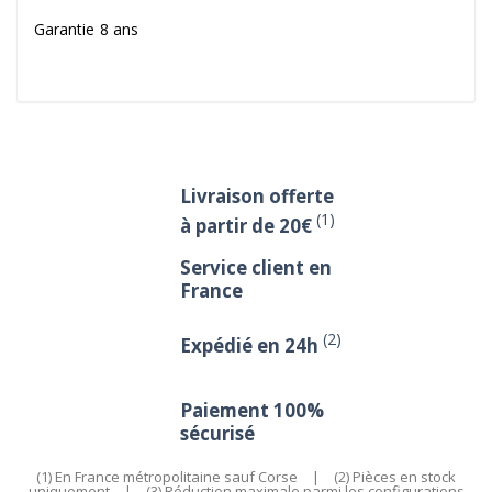
Garantie 8 ans
Livraison offerte
(1)
à partir de 20€
Service client en
France
(2)
Expédié en 24h
Paiement 100%
sécurisé
(1) En France métropolitaine sauf Corse
|
(2) Pièces en stock
uniquement
|
(3) Réduction maximale parmi les configurations