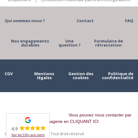
Qui sommes-nous ?
Contact
FAQ
Nos engagements
Une
Formulaire de
durables
question ?
rétractation
CGV
Mentions
Gestion des
Politique de
légales
cookies
confidentialité
Vous pouvez nous contacter par
messagerie en CLIQUANT ICI
4,9
Copyright © 2023 MAAH. Tout droit réservé.
Voir les 530+ avis client