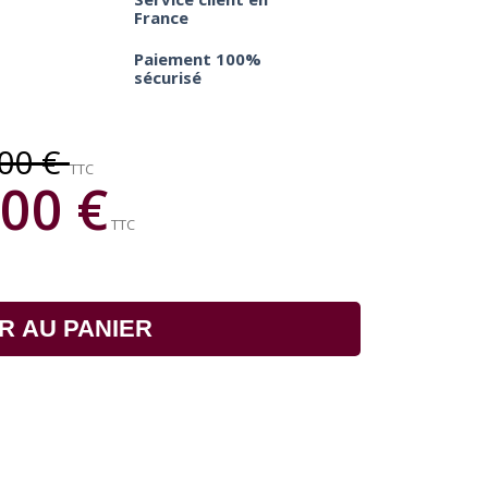
France
Paiement 100%
sécurisé
,00 €
TTC
00 €
TTC
R AU PANIER