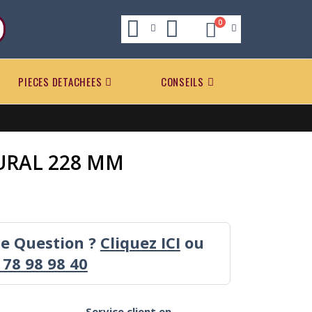
0
PIECES DETACHEES
CONSEILS
URAL 228 MM
ne Question ?
Cliquez ICI
ou
 78 98 98 40
Service client en