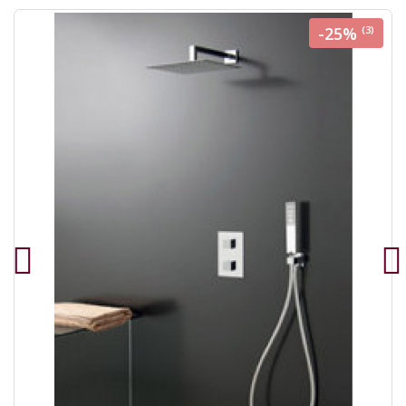
-25%
(3)