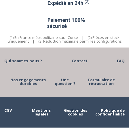
(2)
Expédié en 24h
Paiement 100%
sécurisé
(1) En France métropolitaine sauf Corse
|
(2) Pièces en stock
uniquement
|
(3) Réduction maximale parmi les configurations
Qui sommes-nous ?
Contact
FAQ
Nos engagements
Une
Formulaire de
durables
question ?
rétractation
CGV
Mentions
Gestion des
Politique de
légales
cookies
confidentialité