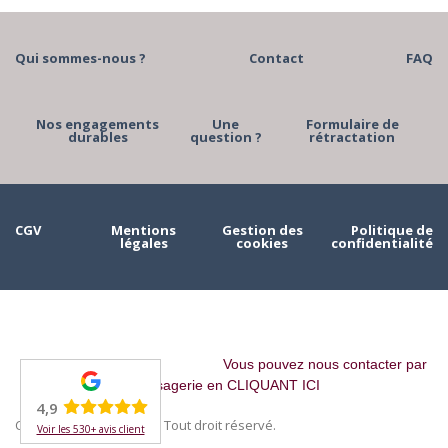
Qui sommes-nous ?
Contact
FAQ
Nos engagements
Une
Formulaire de
durables
question ?
rétractation
CGV
Mentions
Gestion des
Politique de
légales
cookies
confidentialité
Vous pouvez nous contacter par
messagerie en CLIQUANT ICI
4,9
Copyright © 2023 MAAH. Tout droit réservé.
Voir les 530+ avis client