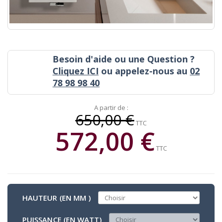
Besoin d'aide ou une Question ?
Cliquez ICI
ou appelez-nous au
02
78 98 98 40
A partir de :
650,00 €
TTC
572,00 €
TTC
HAUTEUR (EN MM )
PUISSANCE (EN WATT)