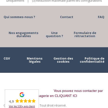
uniquement
|
(3) Réduction maximale parmi les configurations
Qui sommes-nous ?
Contact
FAQ
Nos engagements
Une
Formulaire de
durables
question ?
rétractation
CGV
Mentions
Gestion des
Politique de
légales
cookies
confidentialité
Vous pouvez nous contacter par
messagerie en CLIQUANT ICI
4,9
Copyright © 2023 MAAH. Tout droit réservé.
Voir les 530+ avis client