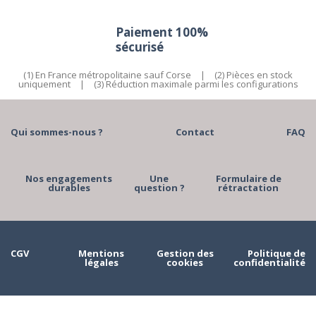
Paiement 100%
sécurisé
(1) En France métropolitaine sauf Corse
|
(2) Pièces en stock
uniquement
|
(3) Réduction maximale parmi les configurations
Qui sommes-nous ?
Contact
FAQ
Nos engagements
Une
Formulaire de
durables
question ?
rétractation
CGV
Mentions
Gestion des
Politique de
légales
cookies
confidentialité