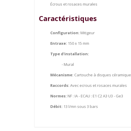
Écrous et rosaces murales
Caractéristiques
Configuration:
Mitigeur
Entraxe:
150 ± 15 mm
Type d'installation:
- Mural
Mécanisme:
Cartouche à disques céramique a
Raccords:
Avec ecrous et rosaces murales
Normes:
NF : IA - ECAU : E1 C2 A3 U3 - Ge3
Débit:
13 l/mn sous 3 bars