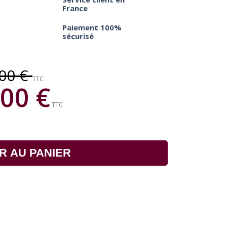
France
Paiement 100%
sécurisé
,00 €
TTC
00 €
TTC
R AU PANIER