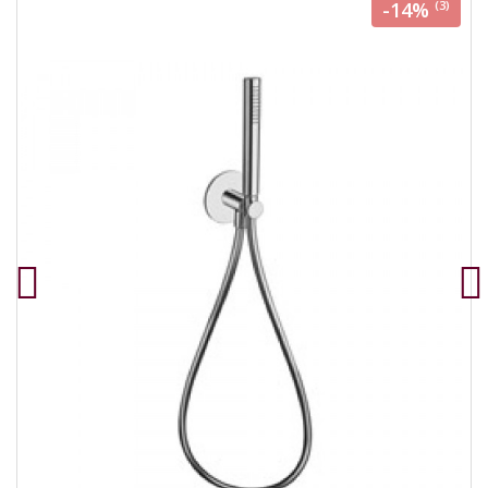
-14%
(3)