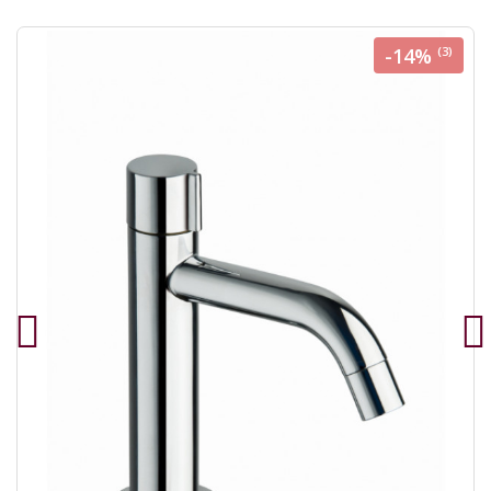
-14%
(3)