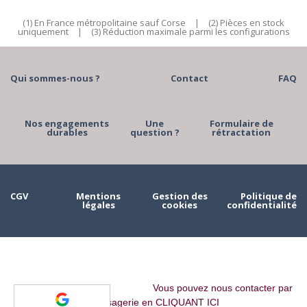
(1) En France métropolitaine sauf Corse
|
(2) Pièces en stock
uniquement
|
(3) Réduction maximale parmi les configurations
Qui sommes-nous ?
Contact
FAQ
Nos engagements
Une
Formulaire de
durables
question ?
rétractation
CGV
Mentions
Gestion des
Politique de
légales
cookies
confidentialité
Vous pouvez nous contacter par
messagerie en CLIQUANT ICI