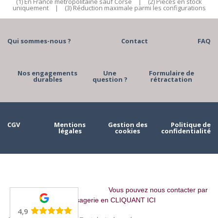
(1) En France métropolitaine sauf Corse
|
(2) Pièces en stock
uniquement
|
(3) Réduction maximale parmi les configurations
Qui sommes-nous ?
Contact
FAQ
Nos engagements
Une
Formulaire de
durables
question ?
rétractation
CGV
Mentions
Gestion des
Politique de
légales
cookies
confidentialité
Vous pouvez nous contacter par
messagerie en CLIQUANT ICI
4,9