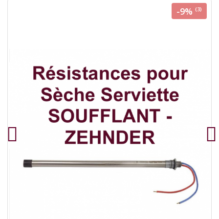
-9%
(3)