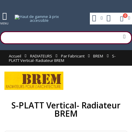
0
MENU
Accueil
RADIATEURS
Par Fabricant
BREM
S-
PLATT Vertical- Radiateur BREM
S-PLATT Vertical- Radiateur
BREM