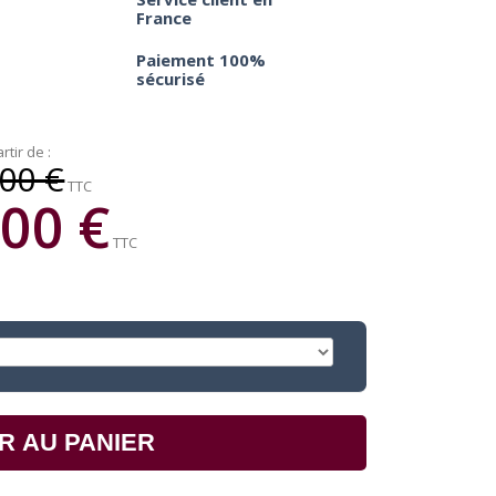
France
Paiement 100%
sécurisé
rtir de :
00 €
TTC
00 €
TTC
R AU PANIER