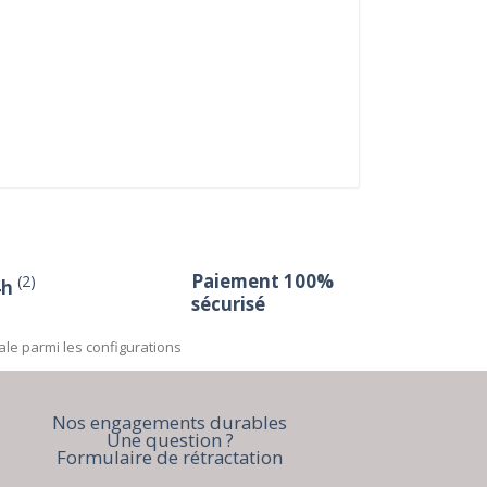
Paiement 100%
(2)
4h
sécurisé
ale parmi les configurations
Nos engagements durables
Une question ?
Formulaire de rétractation