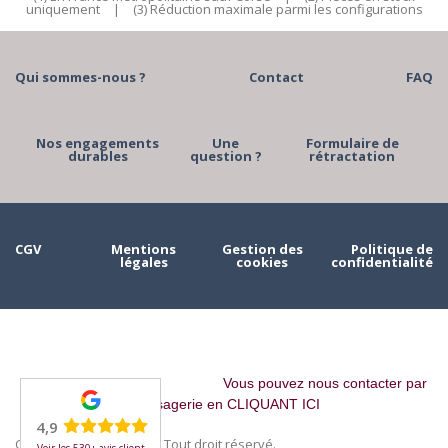
uniquement
|
(3) Réduction maximale parmi les configurations
Qui sommes-nous ?
Contact
FAQ
Nos engagements
Une
Formulaire de
durables
question ?
rétractation
CGV
Mentions
Gestion des
Politique de
légales
cookies
confidentialité
Vous pouvez nous contacter par
messagerie en CLIQUANT ICI
4,9
Copyright © 2023 MAAH. Tout droit réservé.