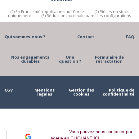
(1) En France métropolitaine sauf Corse
|
(2) Pièces en stock
uniquement
|
(3) Réduction maximale parmi les configurations
Qui sommes-nous ?
Contact
FAQ
Nos engagements
Une
Formulaire de
durables
question ?
rétractation
CGV
Mentions
Gestion des
Politique de
légales
cookies
confidentialité
Vous pouvez nous contacter par
messagerie en CLIQUANT ICI