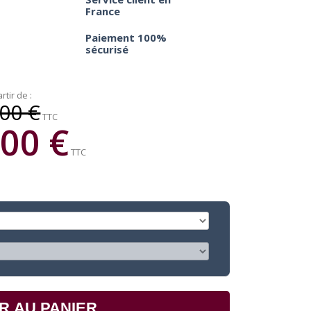
France
Paiement 100%
sécurisé
rtir de :
00 €
TTC
00 €
TTC
R AU PANIER