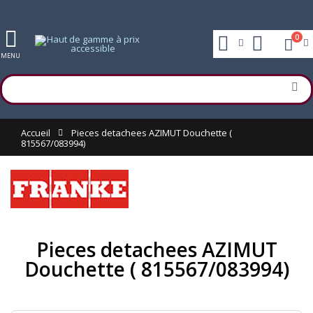
0
MENU
Accueil
Pieces detachees AZIMUT Douchette (
815567/083994)
Pieces detachees AZIMUT
Douchette ( 815567/083994)