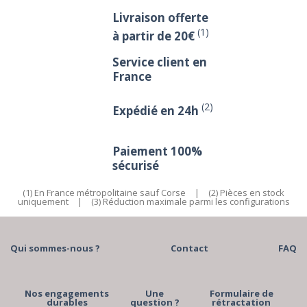
Livraison offerte
(1)
à partir de 20€
Service client en
France
(2)
Expédié en 24h
Paiement 100%
sécurisé
(1) En France métropolitaine sauf Corse
|
(2) Pièces en stock
uniquement
|
(3) Réduction maximale parmi les configurations
Qui sommes-nous ?
Contact
FAQ
Nos engagements
Une
Formulaire de
durables
question ?
rétractation