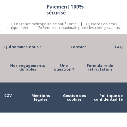
Paiement 100%
sécurisé
(1) En France métropolitaine sauf Corse
|
(2) Pièces en stock
uniquement
|
(3) Réduction maximale parmi les configurations
Qui sommes-nous ?
Contact
FAQ
Nos engagements
Une
Formulaire de
durables
question ?
rétractation
CGV
Mentions
Gestion des
Politique de
légales
cookies
confidentialité