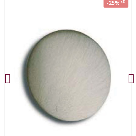
-25%
(3)