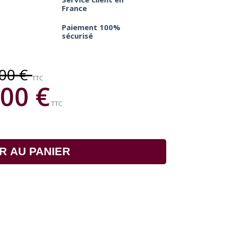
France
Paiement 100%
sécurisé
,00 €
TTC
00 €
TTC
R AU PANIER