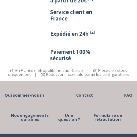
à partir de 20€
Service client en
France
(2)
Expédié en 24h
Paiement 100%
sécurisé
(1) En France métropolitaine sauf Corse
|
(2) Pièces en stock
uniquement
|
(3) Réduction maximale parmi les configurations
Qui sommes-nous ?
Contact
FAQ
Nos engagements
Une
Formulaire de
durables
question ?
rétractation