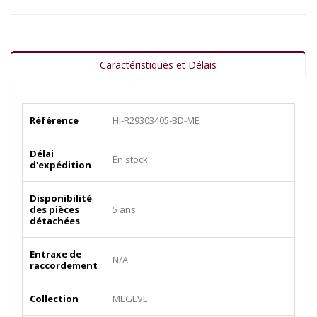
Caractéristiques et Délais
Référence
HI-R29303405-BD-ME
Délai
En stock
d'expédition
Disponibilité
des pièces
5 ans
détachées
Entraxe de
N/A
raccordement
Collection
MEGEVE