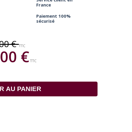
France
Paiement 100%
sécurisé
,00 €
TTC
00 €
TTC
R AU PANIER