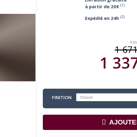
(1)
à partir de 20€
(2)
Expédié en 24h
A pa
1 671
1 337
FINITION
AJOUTE