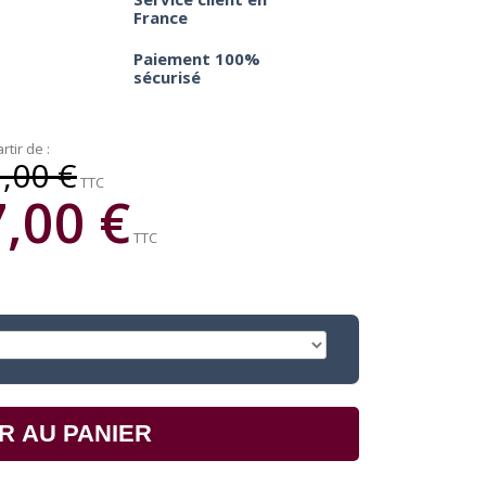
France
Paiement 100%
sécurisé
rtir de :
,00 €
TTC
,00 €
TTC
R AU PANIER