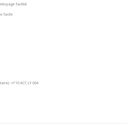
ttoyage facilité
s facile
aire) : n°10 ACC LY 004