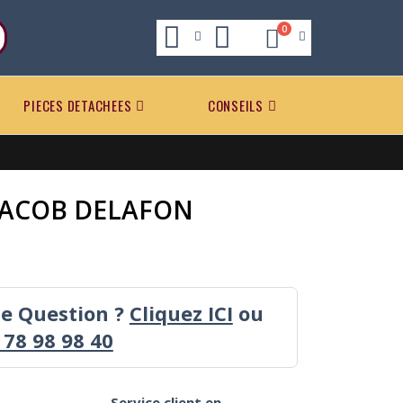
0
PIECES DETACHEES
CONSEILS
- JACOB DELAFON
ne Question ?
Cliquez ICI
ou
 78 98 98 40
Service client en