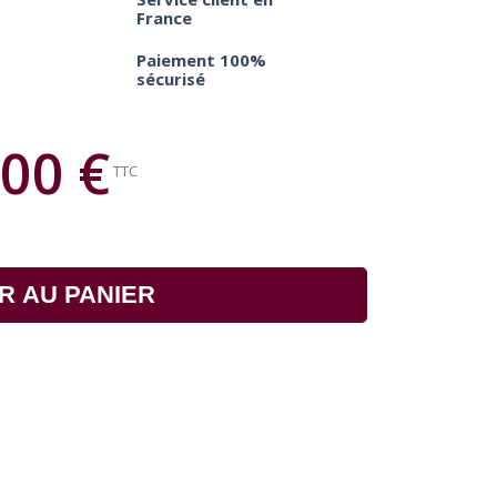
France
Paiement 100%
sécurisé
00 €
TTC
R AU PANIER