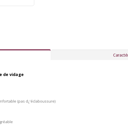
Caractér
e de vidage
confortable (pas d¿'éclaboussure)
agréable