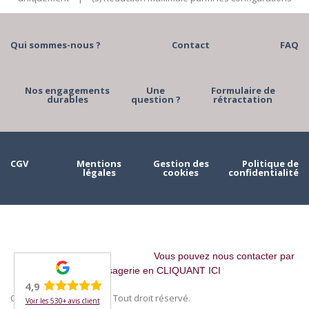
Qui sommes-nous ?
Contact
FAQ
Nos engagements
Une
Formulaire de
durables
question ?
rétractation
CGV
Mentions
Gestion des
Politique de
légales
cookies
confidentialité
Vous pouvez nous contacter par
messagerie en CLIQUANT ICI
4,9
Copyright © 2023 MAAH. Tout droit réservé.
Voir les 530+ avis client