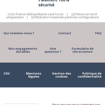
sécurisé
(1) En France métropolitaine sauf Corse
|
(2) Pièces en stock
uniquement
|
(3) Réduction maximale parmi les configurations
Qui sommes-nous ?
Contact
FAQ
Nos engagements
Une
Formulaire de
durables
question ?
rétractation
CGV
Mentions
Gestion des
Politique de
légales
cookies
confidentialité
Vous pouvez nous contacter par