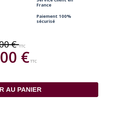
France
Paiement 100%
sécurisé
,00 €
TTC
00 €
TTC
R AU PANIER