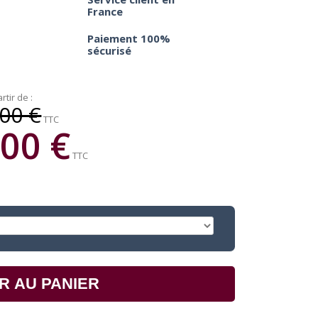
France
Paiement 100%
sécurisé
rtir de :
00 €
TTC
00 €
TTC
R AU PANIER