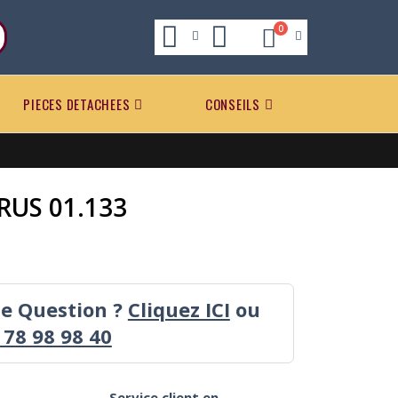
0
PIECES DETACHEES
CONSEILS
US 01.133
ne Question ?
Cliquez ICI
ou
 78 98 98 40
Service client en