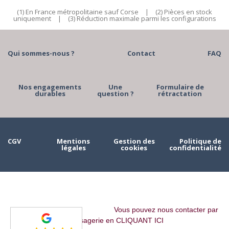
(1) En France métropolitaine sauf Corse
|
(2) Pièces en stock
uniquement
|
(3) Réduction maximale parmi les configurations
Qui sommes-nous ?
Contact
FAQ
Nos engagements
Une
Formulaire de
durables
question ?
rétractation
CGV
Mentions
Gestion des
Politique de
légales
cookies
confidentialité
Vous pouvez nous contacter par
messagerie en CLIQUANT ICI