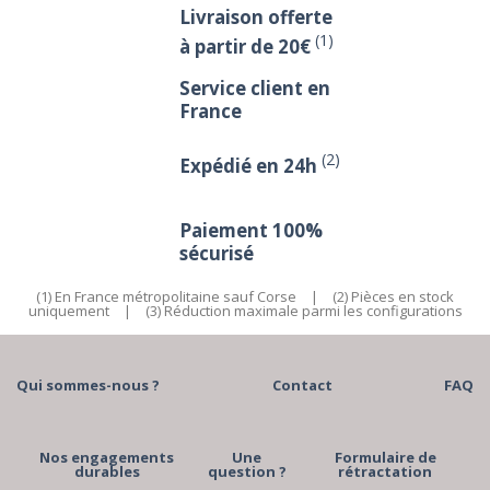
Livraison offerte
(1)
à partir de 20€
Service client en
France
(2)
Expédié en 24h
Paiement 100%
sécurisé
(1) En France métropolitaine sauf Corse
|
(2) Pièces en stock
uniquement
|
(3) Réduction maximale parmi les configurations
Qui sommes-nous ?
Contact
FAQ
Nos engagements
Une
Formulaire de
durables
question ?
rétractation