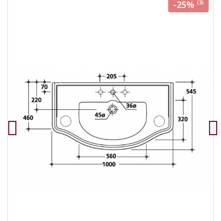
-25%
(3)