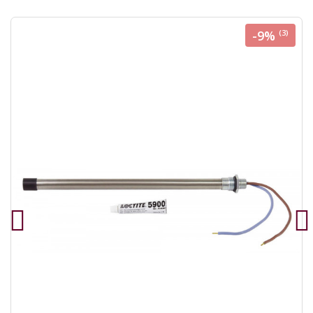
-9%
(3)