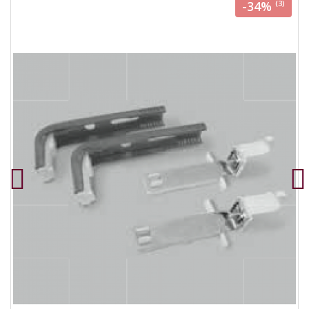
-34%
(3)