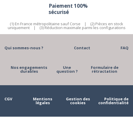
Paiement 100%
sécurisé
(1) En France métropolitaine sauf Corse
|
(2) Pièces en stock
uniquement
|
(3) Réduction maximale parmi les configurations
Qui sommes-nous ?
Contact
FAQ
Nos engagements
Une
Formulaire de
durables
question ?
rétractation
CGV
Mentions
Gestion des
Politique de
légales
cookies
confidentialité