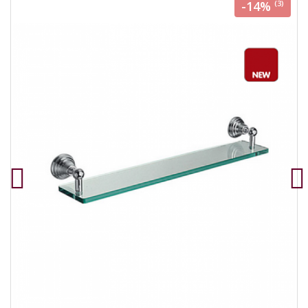
-14%
(3)