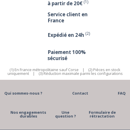
(1)
à partir de 20€
Service client en
France
(2)
Expédié en 24h
Paiement 100%
sécurisé
(1) En France métropolitaine sauf Corse
|
(2) Pièces en stock
uniquement
|
(3) Réduction maximale parmi les configurations
Qui sommes-nous ?
Contact
FAQ
Nos engagements
Une
Formulaire de
durables
question ?
rétractation