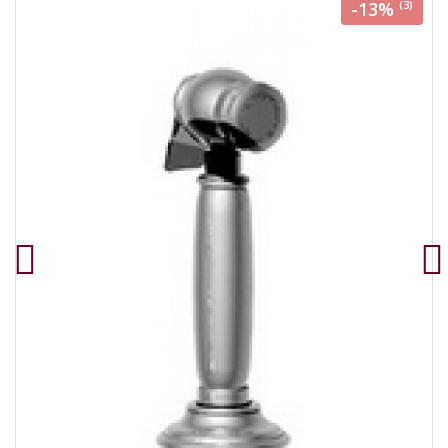
-13%
(3)