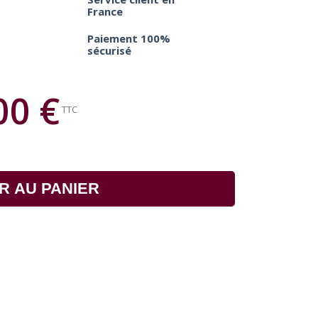
France
Paiement 100%
sécurisé
00 €
TTC
R AU PANIER