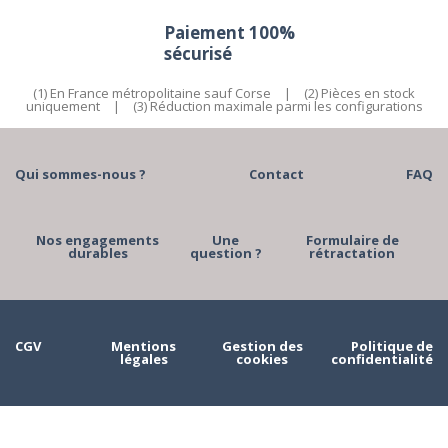
Paiement 100%
sécurisé
(1) En France métropolitaine sauf Corse
|
(2) Pièces en stock
uniquement
|
(3) Réduction maximale parmi les configurations
Qui sommes-nous ?
Contact
FAQ
Nos engagements
Une
Formulaire de
durables
question ?
rétractation
CGV
Mentions
Gestion des
Politique de
légales
cookies
confidentialité