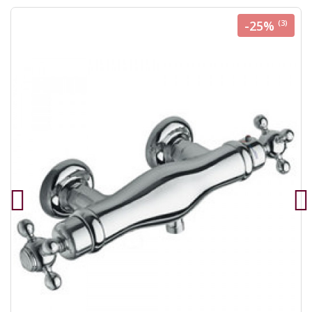
-25%
(3)