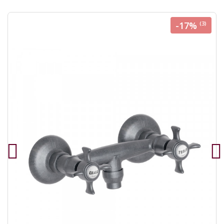
-17%
(3)