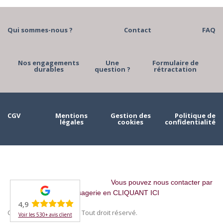
Qui sommes-nous ?
Contact
FAQ
Nos engagements
Une
Formulaire de
durables
question ?
rétractation
CGV
Mentions
Gestion des
Politique de
légales
cookies
confidentialité
Vous pouvez nous contacter par
messagerie en CLIQUANT ICI
4,9
Copyright © 2023 MAAH. Tout droit réservé.
Voir les 530+ avis client