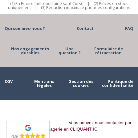
(1) En France métropolitaine sauf Corse
|
(2) Pièces en stock
uniquement
|
(3) Réduction maximale parmi les configurations
Qui sommes-nous ?
Contact
FAQ
Nos engagements
Une
Formulaire de
durables
question ?
rétractation
CGV
Mentions
Gestion des
Politique de
légales
cookies
confidentialité
Vous pouvez nous contacter par
messagerie en CLIQUANT ICI
4,9