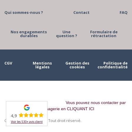
Qui sommes-nous ?
Contact
FAQ
Nos engagements
Une
Formulaire de
durables
question ?
rétractation
CGV
Mentions
Gestion des
Politique de
légales
cookies
confidentialité
Vous pouvez nous contacter par
messagerie en CLIQUANT ICI
4,9
Copyright © 2023 MAAH. Tout droit réservé.
Voir les 530+ avis client