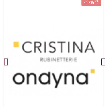
-17%
(3)