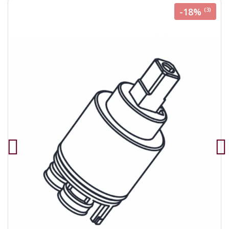
-18%
(3)